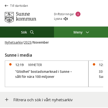
Till startsidan
Driftstörningar
4
Lyssna
Sök
Meny
Nyhetsarkiv
/
2023
/
November
Sunne i media
12:19
NYHETER
12:07
”Glödhet” bostadsmarknad i Sunne –
33-år
sålt för nära 100 miljoner
Sunn
Filtrera och sök i vårt nyhetsarkiv