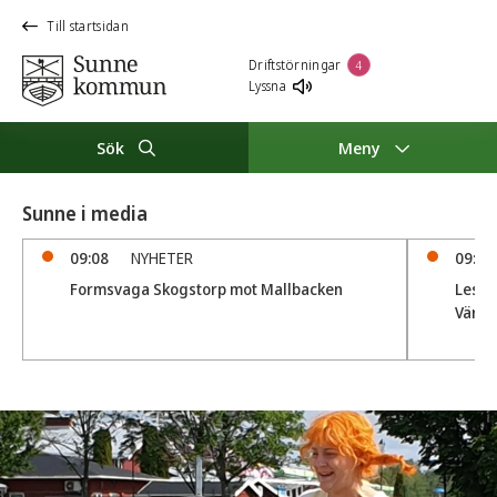
Till startsidan
Driftstörningar
4
Lyssna
Sök
Meny
Sunne i media
09:08
NYHETER
09:04
Formsvaga Skogstorp mot Mallbacken
Lesjöf
Värml