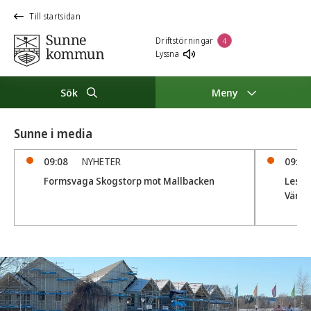
Till startsidan
Driftstörningar
4
Lyssna
Sök
Meny
Sunne i media
09:08
NYHETER
09:04
Formsvaga Skogstorp mot Mallbacken
Lesjöf
Värml