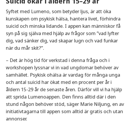
Suicid ökar i åldern 15–29 år
Syftet med Lumeno, som betyder ljus, är att öka
kunskapen om psykisk hälsa, hantera livet, förhindra
suicid och minska lidande. I appen kan människor få
syn på sig själva med hjälp av frågor som ”vad lyfter
dig, vad sänker dig, vad skapar lugn och vad funkar
när du mår skit?”.
– Det är hög tid för verkstad i denna fråga och i
workshopen lyssnar vi in vad ungdomar behöver av
samhället. Psykisk ohälsa är vardag för många unga
och antal suicid har ökat med en procent per år i
åldern 15-29 år de senaste åren. Därför vill vi ha hjälp
att sprida Lumenoappen. Den finns alltid där i den
stund någon behöver stöd, säger Marie Niljung, en av
initiativtagarna till appen som alltid är gratis och utan
annonser.