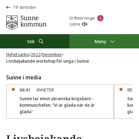
Till startsidan
Driftstörningar
4
Lyssna
Sök
Meny
Nyhetsarkiv
/
2022
/
December
/
Livsbejakande workshop för unga i Sunne
Sunne i media
06:41
NYHETER
05:31
Sunne tar emot ukrainska krigsbarn -
Sunne
kommunchefen: "Vi är glada när de är
kommu
glada"
glada
Livsbejakande