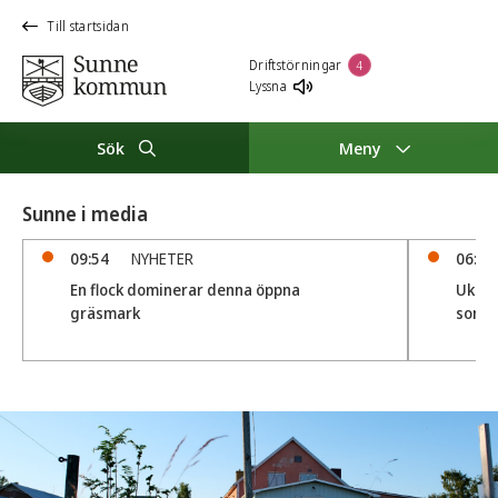
Till startsidan
Driftstörningar
4
Lyssna
Sök
Meny
Sunne i media
09:54
NYHETER
06:19
En flock dominerar denna öppna
Ukrain
gräsmark
somma