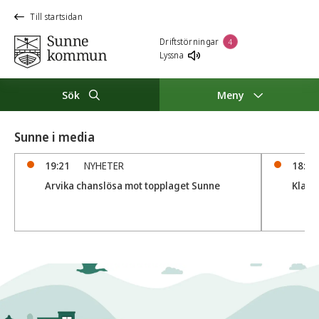
Till startsidan
Driftstörningar
4
Lyssna
Sök
Meny
Sunne i media
19:21
NYHETER
18:56
Arvika chanslösa mot topplaget Sunne
Klar 