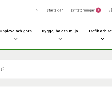
Till startsidan
Driftstörningar
V
4
Uppleva och göra
Bygga, bo och miljö
Trafik och re