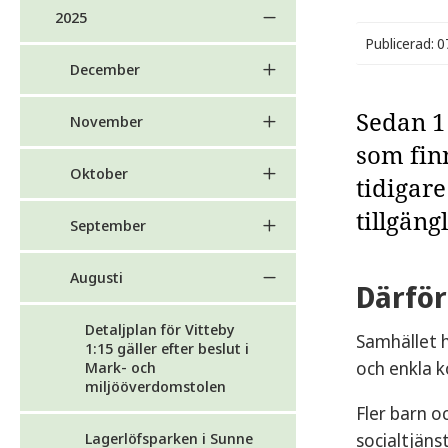
2025
Publicerad: 
December
Sedan 1 
November
som fin
Oktober
tidigare
tillgäng
September
Augusti
Därför
Detaljplan för Vitteby
Samhället h
1:15 gäller efter beslut i
och enkla k
Mark- och
miljööverdomstolen
Fler barn o
socialtjäns
Lagerlöfsparken i Sunne