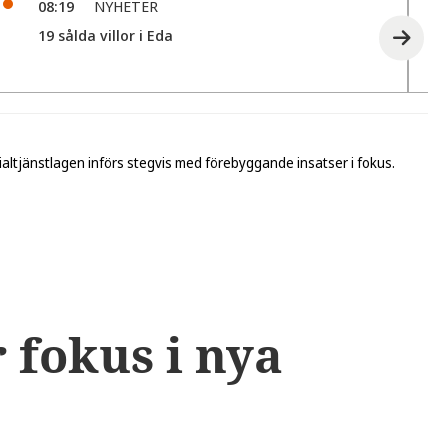
08:19
NYHETER
19 sålda villor i Eda
altjänstlagen införs stegvis med förebyggande insatser i fokus.
 fokus i nya