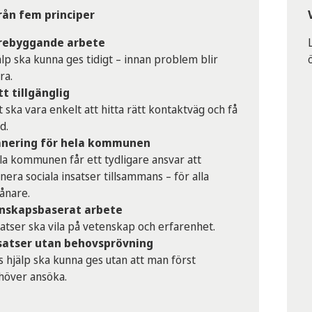
rån fem principer
rebyggande arbete
lp ska kunna ges tidigt – innan problem blir
ra.
tt tillgänglig
 ska vara enkelt att hitta rätt kontaktväg och få
d.
anering för hela kommunen
la kommunen får ett tydligare ansvar att
nera sociala insatser tillsammans – för alla
ånare.
nskapsbaserat arbete
atser ska vila på vetenskap och erfarenhet.
satser utan behovsprövning
s hjälp ska kunna ges utan att man först
höver ansöka.