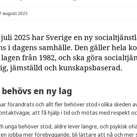
07 augusti 2025
juli 2025 har Sverige en ny socialtjän
ns i dagens samhälle. Den gäller hela 
 lagen från 1982, och ska göra socialtj
lig, jämställd och kunskapsbaserad.
 behövs en ny lag
ar förändrats och allt fler behöver stöd i olika skeden av
ontaktvägar, att få hjälp i tid och mötas med respekt oc
ch unga behöver stöd, äldre lever längre, och psykisk oh
ten jobba mer förebyggande, bli lättare att nå och mer