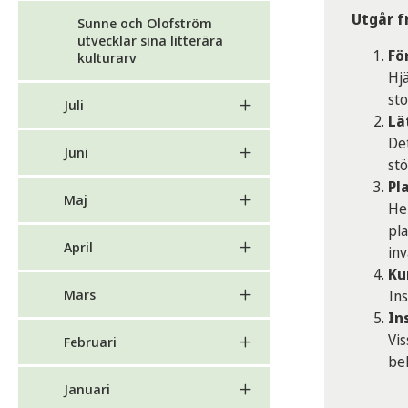
Utgår f
Sunne och Olofström
utvecklar sina litterära
Fö
kulturarv
Hjä
sto
Juli
Lä
Det
Juni
stö
Pl
Maj
He
pla
April
inv
Ku
Mars
Ins
In
Vis
Februari
be
Januari