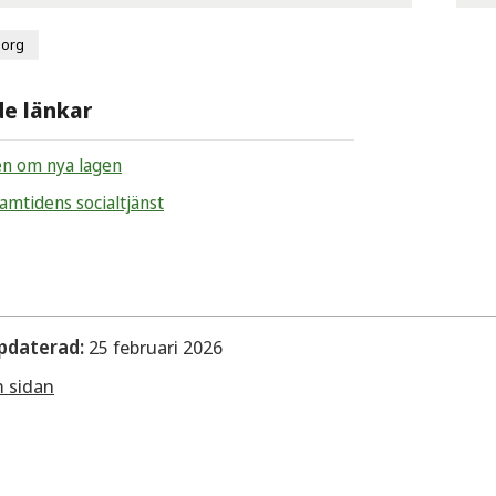
sorg
de länkar
n om nya lagen
amtidens socialtjänst
pdaterad:
25 februari 2026
m sidan