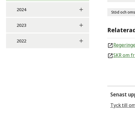
2024
Stöd och om
2023
Relatera
2022
Regeringe
SKR om fr
Senast up
Tyck till o