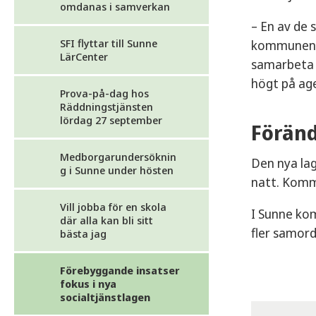
omdanas i samverkan
– En av de 
SFI flyttar till Sunne
kommunen. S
LärCenter
samarbeta 
högt på age
Prova-på-dag hos
Räddningstjänsten
lördag 27 september
Föränd
Medborgarundersöknin
Den nya lag
g i Sunne under hösten
natt. Kommu
Vill jobba för en skola
I Sunne ko
där alla kan bli sitt
fler samord
bästa jag
Förebyggande insatser
fokus i nya
socialtjänstlagen