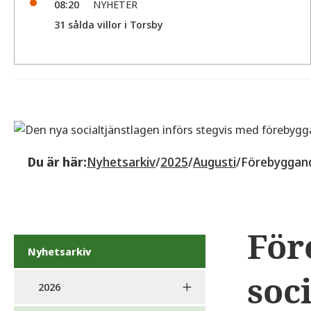
08:20
NYHETER
31 sålda villor i Torsby
Du är här:
Nyhetsarkiv
/
2025
/
Augusti
/
Förebyggande
För
Nyhetsarkiv
soc
2026