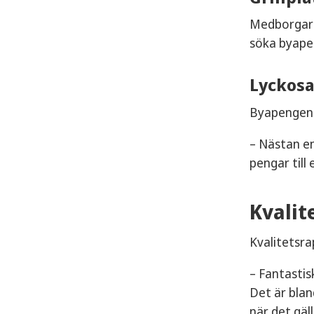
Medborgarfö
söka byape
Lyckos
Byapengen h
– Nästan en
pengar till
Kvalit
Kvalitetsra
– Fantastis
Det är bla
när det gäl