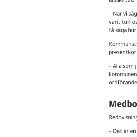
– När vi så
varit tuff 
få säga hu
Kommunstyre
presentkor
– Alla som
kommunen i
ordförande
Medbor
Redovisning
– Det är en