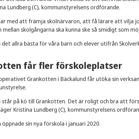
tina Lundberg (C), kommunstyrelsens ordförande.
ar med att främja skolnärvaron, att få lärare att vilja
 mellan skolgångarna ska kunna ske så smidigt som möj
öra det allra bästa för våra barn och elever utifrån Skol
tten får fler förskoleplatser
perativet Grankotten i Bäckalund får utöka sin verksa
nstyrelse.
n står på kö till Grankotten. Det är roligt och bra att 
säger Kristina Lundberg (C), kommunstyrelsens ordföra
öppnade sin nya förskola i januari 2020.