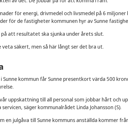
kten av det. De jobbar på för att komma i ram.
ader för energi, drivmedel och livsmedel på 6 miljoner
der för de fastigheter kommunen hyr av Sunne fastighet
 på att resultatet ska sjunka under årets slut.
te veta säkert, men så här långt ser det bra ut.
a
i Sunne kommun får Sunne presentkort värda 500 kronor 
relse.
sa vår uppskattning till all personal som jobbar hårt och 
servicen, säger kommunalrådet Linda Johansson (S).
m en julgåva till Sunne kommuns anställda kommer från