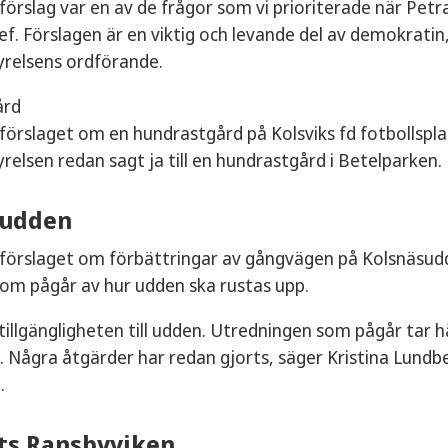
rslag var en av de frågor som vi prioriterade när Petr
 Förslagen är en viktig och levande del av demokratin, 
elsens ordförande.
ård
rslaget om en hundrastgård på Kolsviks fd fotbollsplan 
lsen redan sagt ja till en hundrastgård i Betelparken.
sudden
örslaget om förbättringar av gångvägen på Kolsnäsudde
om pågår av hur udden ska rustas upp.
a tillgängligheten till udden. Utredningen som pågår tar hä
. Några åtgärder har redan gjorts, säger Kristina Lund
.
ats Ransbyviken