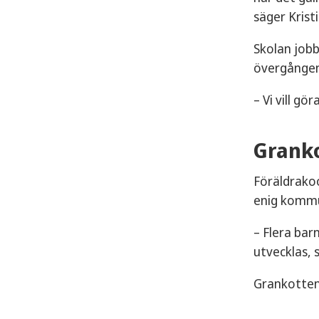
säger Kris
Skolan jobb
övergången
– Vi vill g
Granko
Föräldrakoo
enig kommu
– Flera bar
utvecklas, 
Grankotten 