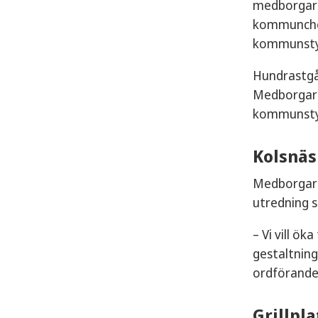
medborgarfö
kommunchef.
kommunstyr
Hundrastg
Medborgarfö
kommunstyre
Kolsnä
Medborgarf
utredning s
– Vi vill ök
gestaltning
ordförande
Grillpl