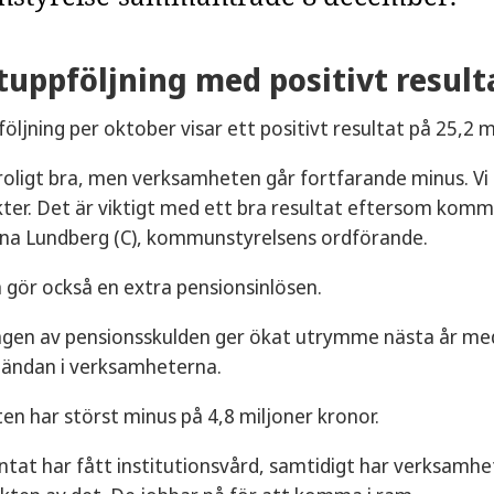
uppföljning med positivt result
ljning per oktober visar ett positivt resultat på 25,2 m
roligt bra, men verksamheten går fortfarande minus. Vi ha
ter. Det är viktigt med ett bra resultat eftersom kom
tina Lundberg (C), kommunstyrelsens ordförande.
ör också en extra pensionsinlösen.
ngen av pensionsskulden ger ökat utrymme nästa år med 
utändan i verksamheterna.
ten har störst minus på 4,8 miljoner kronor.
äntat har fått institutionsvård, samtidigt har verksamhe