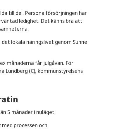
lda till del. Personalförsörjningen har
rväntad ledighet. Det känns bra att
ksamheterna.
 det lokala näringslivet genom Sunne
ex månaderna får julgåvan. För
ina Lundberg (C), kommunstyrelsens
ratin
 än 5 månader i nuläget.
at med processen och