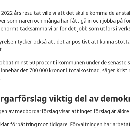
g 2022 års resultat ville vi att det skulle komma de anstäl
över sommaren och många har fått gå in och jobba på fö
r enormt tacksamma vi är för det jobb som utförs i ver
lsen tycker också att det är positivt att kunna stötta
t.
 jobbat minst 50 procent i kommunen under de senaste s
nnebär det 700 000 kronor i totalkostnad, säger Krist
.
garförslag viktig del av demok
en av medborgarförslag visar att inget förslag är äldre
 klar förbättring mot tidigare. Förvaltningen har arbet