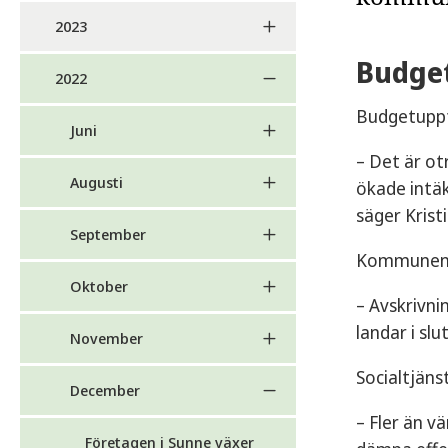
2023
Budget
2022
Budgetuppfö
Juni
– Det är ot
Augusti
ökade intäk
säger Kris
September
Kommunen g
Oktober
– Avskrivni
landar i sl
November
Socialtjäns
December
– Fler än v
Företagen i Sunne växer