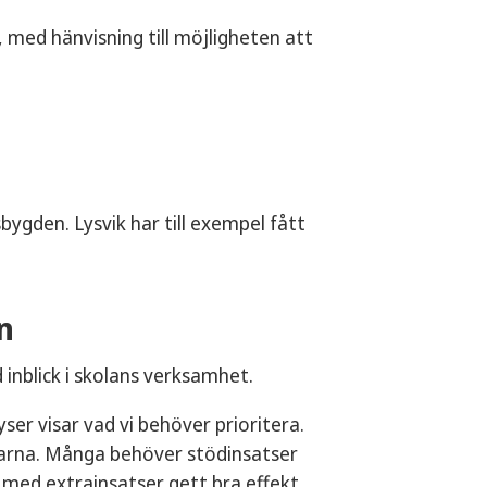
, med hänvisning till möjligheten att
sbygden. Lysvik har till exempel fått
n
 inblick i skolans verksamhet.
ser visar vad vi behöver prioritera.
marna. Många behöver stödinsatser
 med extrainsatser gett bra effekt,