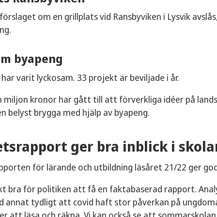
rslaget om en grillplats vid Ransbyviken i Lysvik avslås
ng.
am byapeng
ar varit lyckosam. 33 projekt är beviljade i år.
 miljon kronor har gått till att förverkliga idéer på land
 en belyst brygga med hjälp av byapeng.
etsrapport ger bra inblick i skola
pporten för lärande och utbildning läsåret 21/22 ger god
kt bra för politiken att få en faktabaserad rapport. Analy
nd annat tydligt att covid haft stor påverkan på ungdo
ler att läsa och räkna. Vi kan också se att sommarskolan