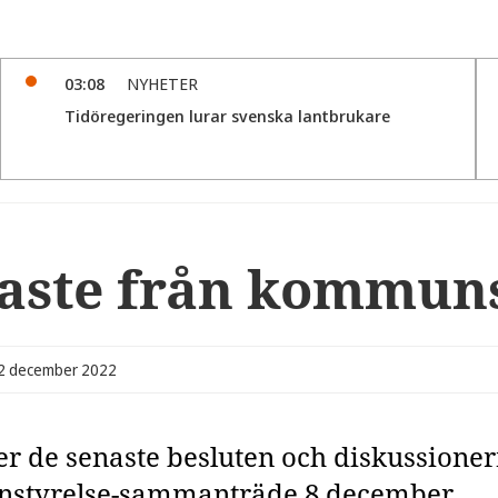
03:08
NYHETER
Tidöregeringen lurar svenska lantbrukare
aste från kommuns
12 december 2022
jer de senaste besluten och diskussione
styrelse-sammanträde 8 december.