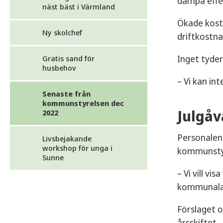
dämpa effe
näst bäst i Värmland
Ökade kostn
Ny skolchef
driftkostna
Inget tyder
Gratis sand för
husbehov
– Vi kan in
Senaste från
kommunstyrelsen dec
Julgåv
2022
Personalen 
Livsbejakande
workshop för unga i
kommunsty
Sunne
– Vi vill vi
kommunala 
Förslaget o
årsskiftet.