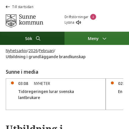
Till startsidan
Driftstörningar
4
Lyssna
Sök
Meny
Nyhetsarkiv
/
2026
/
Februari
/
Utbildning i grundläggande brandkunskap
Sunne i media
03:08
NYHETER
02:15
Tidöregeringen lurar svenska
En til
lantbrukare
Utbildning i