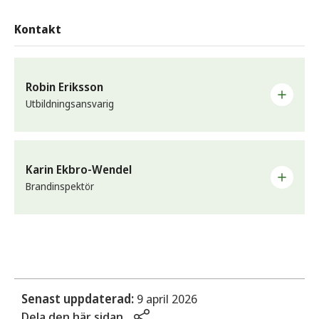
Kontakt
Robin Eriksson
Utbildningsansvarig
E-post
robin.eriksson@sunne.se
Karin Ekbro-Wendel
Brandinspektör
Telefon
0565-163 64
E-post
Arbetsplats
karin.ekbro-wendel@sunne.se
Räddningstjänsten
Telefon
0565-163 53
Senast uppdaterad:
9 april 2026
Dela den här sidan