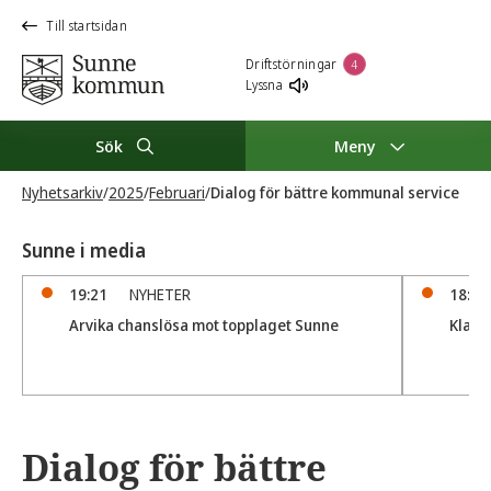
Till startsidan
Driftstörningar
4
Lyssna
Sök
Meny
Nyhetsarkiv
/
2025
/
Februari
/
Dialog för bättre kommunal service
Sunne i media
19:21
NYHETER
18:56
Arvika chanslösa mot topplaget Sunne
Klar 
Dialog för bättre