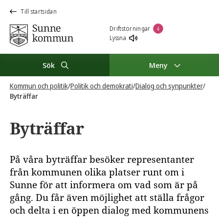
Till startsidan
Driftstörningar
4
Lyssna
Sök
Meny
Kommun och politik
/
Politik och demokrati
/
Dialog och synpunkter
/
Byträffar
Byträffar
På våra byträffar besöker representanter
från kommunen olika platser runt om i
Sunne för att informera om vad som är på
gång. Du får även möjlighet att ställa frågor
och delta i en öppen dialog med kommunens