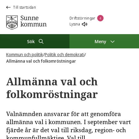
Till startsidan
Driftstörningar
4
Lyssna
Sök
Meny
Kommun och politik
/
Politik och demokrati
/
Allmänna val och folkomröstningar
Allmänna val och
folkomröstningar
Valnämnden ansvarar för att genomföra
allmänna val i kommunen. I september vart
fjärde år är det val till riksdag, region- och
kommunfullmäktige. Val till