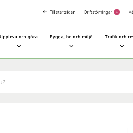
Till startsidan
Driftstörningar
V
4
Uppleva och göra
Bygga, bo och miljö
Trafik och re