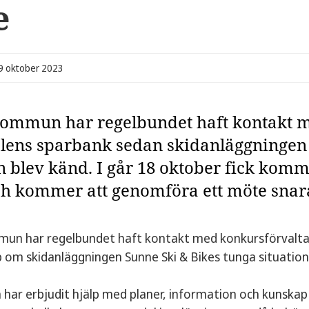
e
19 oktober 2023
ommun har regelbundet haft kontakt m
lens sparbank sedan skidanläggningen 
on blev känd. I går 18 oktober fick kom
ch kommer att genomföra ett möte snaras
un har regelbundet haft kontakt med konkursförvaltar
p om skidanläggningen Sunne Ski & Bikes tunga situation
r erbjudit hjälp med planer, information och kunskap f