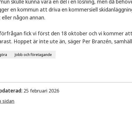
n skulle kunna vara en del i en lösning, men då behöv
igger en kommun att driva en kommersiell skidanläggnin
t eller någon annan.
 förfrågan fick vi först den 18 oktober och vi kommer 
arast. Hoppet är inte ute än, säger Per Branzén, samh
göra
Jobb och företagande
pdaterad:
25 februari 2026
m sidan