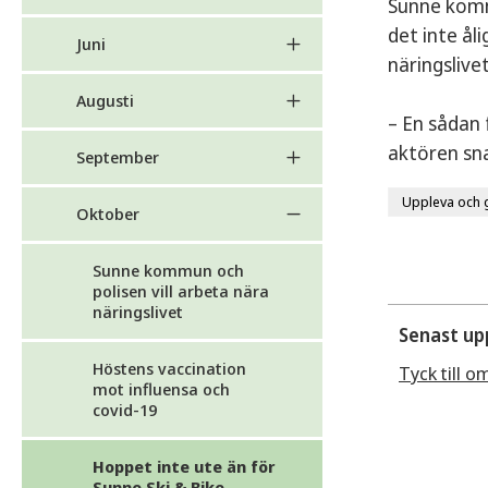
Sunne kommu
det inte ål
Juni
näringslive
Augusti
– En sådan
aktören sn
September
Uppleva och 
Oktober
Sunne kommun och
polisen vill arbeta nära
näringslivet
Senast up
Höstens vaccination
Tyck till o
mot influensa och
covid-19
Hoppet inte ute än för
Sunne Ski & Bike