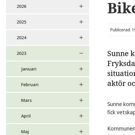
Bik
2026
2025
Publicerad: 
2024
Sunne k
2023
Fryksda
Januari
situati
aktör o
Februari
Mars
Sunne komm
fick vetska
April
Kommunen ha
Maj