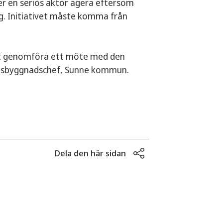
er en seriös aktör agera eftersom
g. Initiativet måste komma från
att genomföra ett möte med den
ällsbyggnadschef, Sunne kommun.
Dela den här sidan