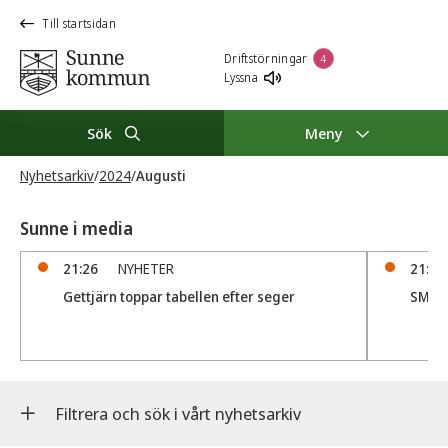
Till startsidan
Driftstörningar
4
Lyssna
Sök
Meny
Nyhetsarkiv
/
2024
/
Augusti
Sunne i media
21:26
NYHETER
21:05
Gettjärn toppar tabellen efter seger
SM D
Filtrera och sök i vårt nyhetsarkiv