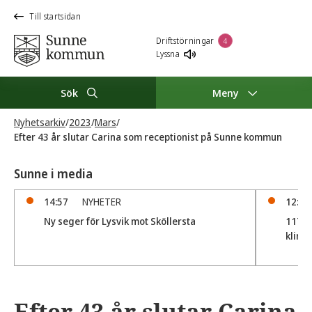
Till startsidan
Driftstörningar
4
Lyssna
Sök
Meny
Nyhetsarkiv
/
2023
/
Mars
/
Efter 43 år slutar Carina som receptionist på Sunne kommun
Sunne i media
14:57
NYHETER
12:25
Ny seger för Lysvik mot Sköllersta
1170 v
klima
Efter 43 år slutar Carina