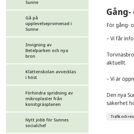
Sunne
Gång- 
Gå på
upplevelsepromenad i
För gång- oc
Sunne
– Vi får in
Invigning av
Betelparken och nya
Torvnäsbron
bron
aktuellt.
Klättenskolan avvecklas
i höst
– Vi är öpp
Förhindra spridning av
Den nya Sun
mikroplaster från
säkerhet h
konstgräsplanen
Trafik och re
Nytt jobb för Sunnes
socialchef