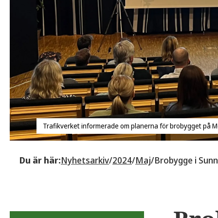
Trafikverket informerade om planerna för brobygget på Möt
Du är här:
Nyhetsarkiv
/
2024
/
Maj
/
Brobygge i Sun