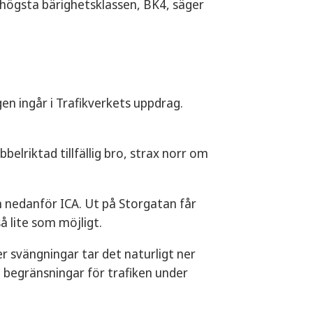
n högsta bärighetsklassen, BK4, säger
gen ingår i Trafikverkets uppdrag.
bbelriktad tillfällig bro, strax norr om
en nedanför ICA. Ut på Storgatan får
å lite som möjligt.
er svängningar tar det naturligt ner
 begränsningar för trafiken under