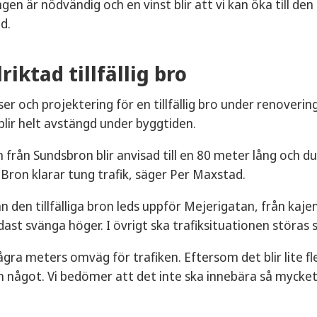
gen är nödvändig och en vinst blir att vi kan öka till de
d.
riktad tillfällig bro
ser och projektering för en tillfällig bro under renoverin
lir helt avstängd under byggtiden.
n från Sundsbron blir anvisad till en 80 meter lång och du
Bron klarar tung trafik, säger Per Maxstad.
ån den tillfälliga bron leds uppför Mejerigatan, från kaj
dast svänga höger. I övrigt ska trafiksituationen störas s
några meters omväg för trafiken. Eftersom det blir lite fl
 något. Vi bedömer att det inte ska innebära så mycket