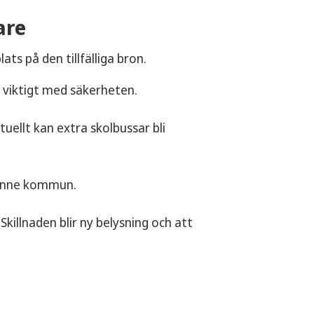
are
ats på den tillfälliga bron.
 viktigt med säkerheten.
uellt kan extra skolbussar bli
 Sunne kommun.
killnaden blir ny belysning och att