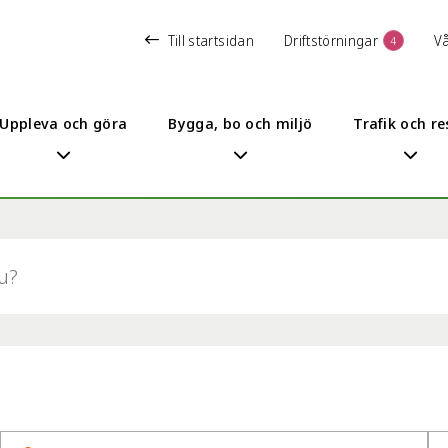
Till startsidan
Driftstörningar
V
4
Uppleva och göra
Bygga, bo och miljö
Trafik och re