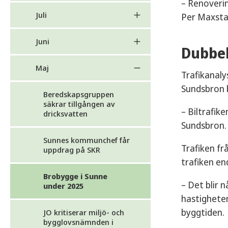
– Renoverin
Juli
Per Maxsta
Juni
Dubbel
Maj
Trafikanaly
Sundsbron b
Beredskapsgruppen
säkrar tillgången av
– Biltrafike
dricksvatten
Sundsbron. 
Sunnes kommunchef får
Trafiken fr
uppdrag på SKR
trafiken en
Brobygge i Sunne
– Det blir 
under 2025
hastigheten
byggtiden.
JO kritiserar miljö- och
bygglovsnämnden i