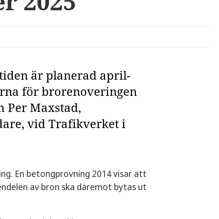
er 2025
iden är planerad april-
rna för brorenoveringen
om Per Maxstad,
are, vid Trafikverket i
g. En betongprovning 2014 visar att
tendelen av bron ska däremot bytas ut