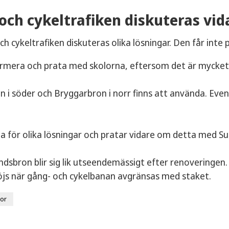
och cykeltrafiken diskuteras vid
h cykeltrafiken diskuteras olika lösningar. Den får inte pl
formera och prata med skolorna, eftersom det är mycket
 i söder och Bryggarbron i norr finns att använda. Event
na för olika lösningar och pratar vidare om detta med
dsbron blir sig lik utseendemässigt efter renoveringen. S
öjs när gång- och cykelbanan avgränsas med staket.
sor