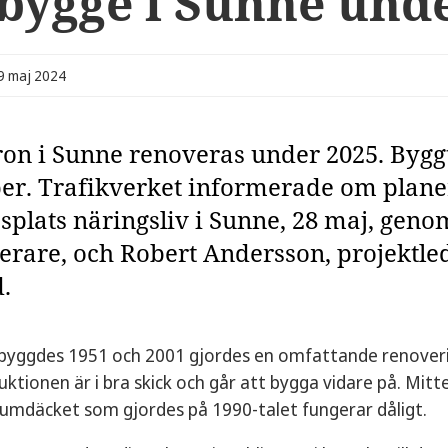
bygge i Sunne und
29 maj 2024
on i Sunne renoveras under 2025. Byggt
r. Trafikverket informerade om plane
splats näringsliv i Sunne, 28 maj, gen
erare, och Robert Andersson, projektled
.
byggdes 1951 och 2001 gjordes en omfattande renoverin
ktionen är i bra skick och går att bygga vidare på. Mit
iumdäcket som gjordes på 1990-talet fungerar dåligt.