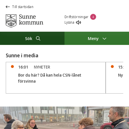
Till startsidan
Driftstörningar
4
Lyssna
Sök
Meny
Sunne i media
16:01
NYHETER
15:21
Bor du här? Då kan hela CSN-lånet
Ny äg
försvinna