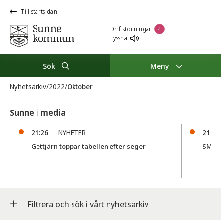
Till startsidan
Driftstörningar
4
Lyssna
Sök
Meny
Nyhetsarkiv
/
2022
/
Oktober
Sunne i media
21:26
NYHETER
21:05
Gettjärn toppar tabellen efter seger
SM D
Filtrera och sök i vårt nyhetsarkiv