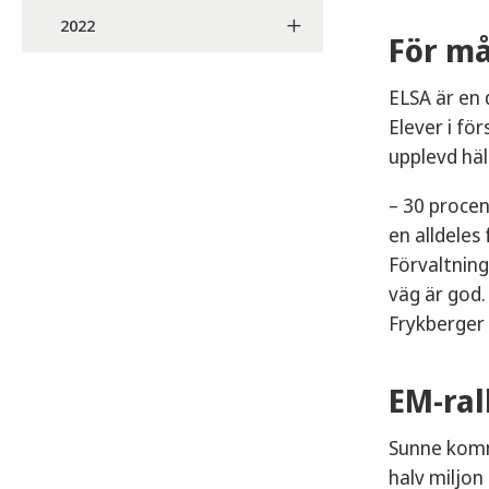
2022
För må
ELSA är en
Elever i fö
upplevd häl
– 30 procen
en alldeles
Förvaltning
väg är god.
Frykberger
EM-ral
Sunne komm
halv miljon