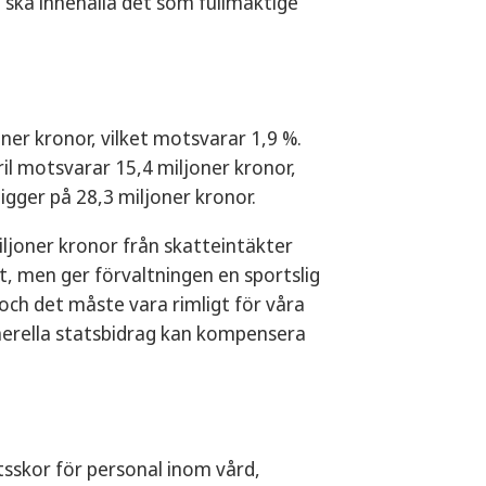
a ska innehålla det som fullmäktige
ner kronor, vilket motsvarar 1,9 %.
l motsvarar 15,4 miljoner kronor,
gger på 28,3 miljoner kronor.
miljoner kronor från skatteintäkter
t, men ger förvaltningen en sportslig
och det måste vara rimligt för våra
enerella statsbidrag kan kompensera
etsskor för personal inom vård,