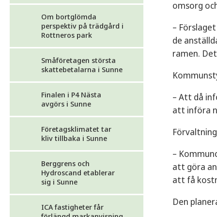
omsorg och
Om bortglömda
perspektiv på trädgård i
– Förslage
Rottneros park
de anställ
ramen. Det
Småföretagen största
skattebetalarna i Sunne
Kommunstyre
Finalen i P4 Nästa
– Att då in
avgörs i Sunne
att införa 
Företagsklimatet tar
Förvaltnin
kliv tillbaka i Sunne
– Kommunche
Berggrens och
att göra an
Hydroscand etablerar
att få kost
sig i Sunne
Den planera
ICA fastigheter får
förlängd markanvisning