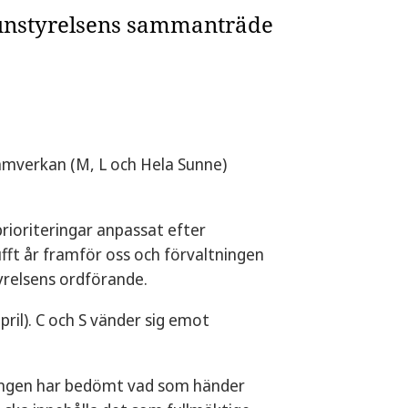
unstyrelsens sammanträde
amverkan (M, L och Hela Sunne)
mprioriteringar anpassat efter
tufft år framför oss och förvaltningen
relsens ordförande.
il). C och S vänder sig emot
tningen har bedömt vad som händer