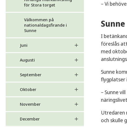
– Vi behöve
för Stora torget
Välkommen på
Sunne 
nationaldagsfirande i
Sunne
I betänkand
föreslås at
Juni
med oktober
anslutnings
Augusti
Sunne kommu
September
flygplatser
Oktober
– Sunne vill
näringslive
November
Utredaren m
December
och skulle 