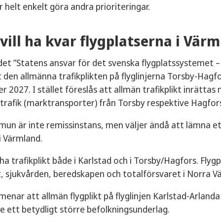
r helt enkelt göra andra prioriteringar.
vill ha kvar flygplatserna i Vär
et ”Statens ansvar för det svenska flygplatssystemet – 
t den allmänna trafikplikten på flyglinjerna Torsby-Hag
 2027. I stället föreslås att allmän trafikplikt inrätta
trafik (marktransporter) från Torsby respektive Hagfor
n är inte remissinstans, men väljer ändå att lämna ett 
 i Värmland.
 ha trafikplikt både i Karlstad och i Torsby/Hagfors. Flygp
t, sjukvården, beredskapen och totalförsvaret i Norra V
enar att allmän flygplikt på flyglinjen Karlstad-Arland
ge ett betydligt större befolkningsunderlag.