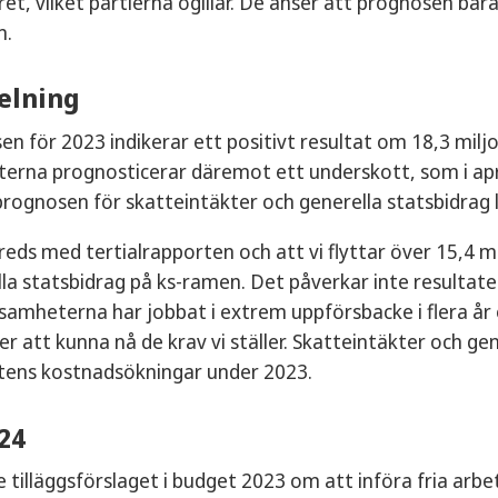
ret, vilket partierna ogillar. De anser att prognosen bar
m.
elning
n för 2023 indikerar ett positivt resultat om 18,3 miljo
erna prognosticerar däremot ett underskott, som i apri
ognosen för skatteintäkter och generella statsbidrag li
llfreds med tertialrapporten och att vi flyttar över 15,4 
la statsbidrag på ks-ramen. Det påverkar inte resultate
samheterna har jobbat i extrem uppförsbacke i flera år 
r att kunna nå de krav vi ställer. Skatteintäkter och g
ens kostnadsökningar under 2023.
24
e tilläggsförslaget i budget 2023 om att införa fria arb