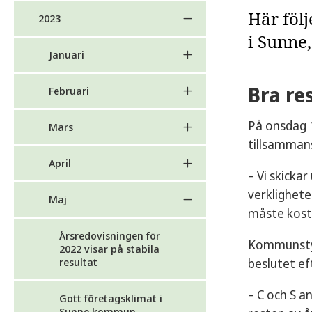
Här föl
2023
i Sunne,
Januari
Bra re
Februari
På onsdag 
Mars
tillsamman
April
– Vi skickar
verklighete
Maj
måste kost
Årsredovisningen för
Kommunstyre
2022 visar på stabila
beslutet ef
resultat
– C och S a
Gott företagsklimat i
Sunne kommun