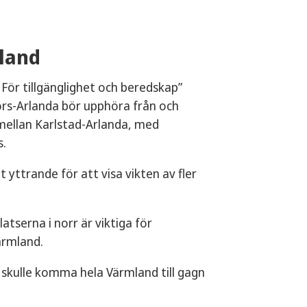
mland
För tillgänglighet och beredskap”
fors-Arlanda bör upphöra från och
s mellan Karlstad-Arlanda, med
s.
yttrande för att visa vikten av fler
latserna i norr är viktiga för
ärmland.
a skulle komma hela Värmland till gagn