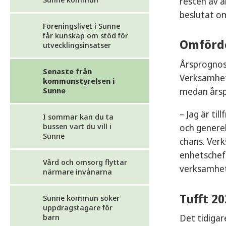
resten av å
beslutat o
Föreningslivet i Sunne
får kunskap om stöd för
Omförd
utvecklingsinsatser
Årsprognose
Senaste från
Verksamhet
kommunstyrelsen i
medan årspr
Sunne
– Jag är ti
I sommar kan du ta
bussen vart du vill i
och generel
Sunne
chans. Verk
enhetschefe
Vård och omsorg flyttar
verksamhet
närmare invånarna
Tufft 20
Sunne kommun söker
uppdragstagare för
barn
Det tidigar