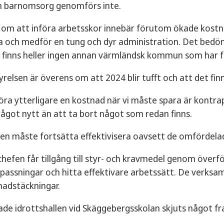
 barnomsorg genomförs inte.
t om att införa arbetsskor innebär förutom ökade kost
da och medför en tung och dyr administration. Det bed
 finns heller ingen annan värmländsk kommun som har fr
lsen är överens om att 2024 blir tufft och att det finns
föra ytterligare en kostnad när vi måste spara är kontrap
något nytt än att ta bort något som redan finns.
gen måste fortsätta effektivisera oavsett de omfördela
fen får tillgång till styr- och kravmedel genom överför
passningar och hitta effektivare arbetssätt. De verksa
nadstäckningar.
de idrottshallen vid Skäggebergsskolan skjuts något fra