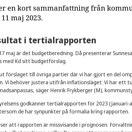
jer en kort sammanfattning från komm
 11 maj 2023.
sultat i tertialrapporten
17 maj är det budgetberedning. Då presenterar Sunnes
s med Kd sitt budgetförslag.
 ut förslaget till övriga partier där vi har gjort en del o
n. Vi behöver justera utifrån inflationsläget. Vi har ett 
nadsanpassas, säger Henrik Frykberger (M), kommunsty
lsens godkänner tertialrapporten för 2023 (januari-apr
tersom de har synpunkter på formalia kring rapporten.
nser att rapporten är missvisande i prognosen. Förval