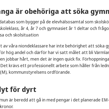
nga är obehöriga att söka gym
 databas som bygger på de elevhälsosamtal som skolsköt
rskoleklass, år 4, år 7 och gymnasiet år 1 deltar och frågo
sa och skolsituation
t av våra niondeklassare har inte behörighet att söka gy
 för hög andel och därför har vi satt målet att bli Värm
en jobbar hårt, men det är ingen quick fix. Förhoppninga
 Det krävs ett professionellt arbete som håller från ledn
 (M), kommunstyrelsens ordförande.
lyt för dyrt
un är beredd att gå in med pengar i det planerade EM-
 kronor.