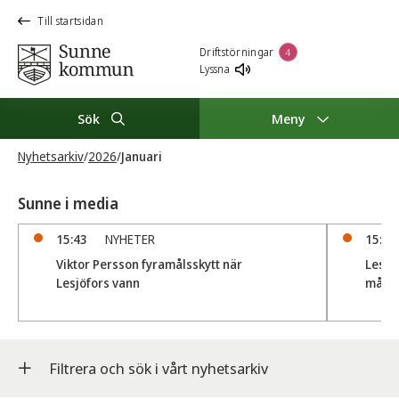
Till startsidan
Driftstörningar
4
Lyssna
Sök
Meny
Nyhetsarkiv
/
2026
/
Januari
Sunne i media
15:43
NYHETER
15:41
Viktor Persson fyramålsskytt när
Lesjö
Lesjöfors vann
målka
Filtrera och sök i vårt nyhetsarkiv