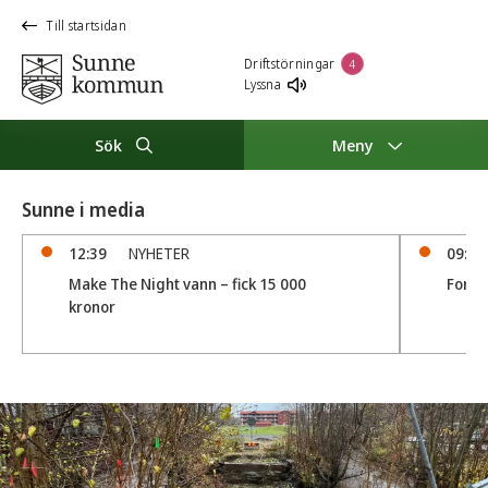
Till startsidan
Driftstörningar
4
Lyssna
Sök
Meny
Sunne i media
12:39
NYHETER
09:08
Make The Night vann – fick 15 000
Forms
kronor