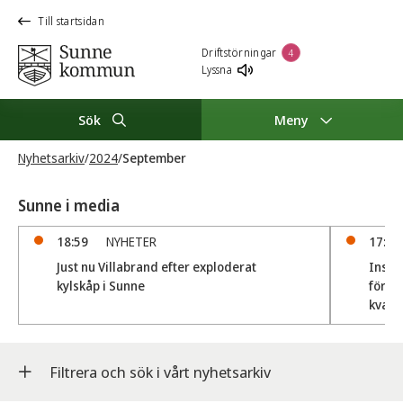
Till startsidan
Driftstörningar
4
Lyssna
Sök
Meny
Nyhetsarkiv
/
2024
/
September
Sunne i media
18:59
NYHETER
17:30
Just nu Villabrand efter exploderat
Insän
kylskåp i Sunne
föror
kvar?
Filtrera och sök i vårt nyhetsarkiv