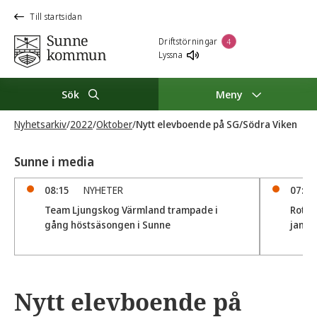
Till startsidan
Driftstörningar
4
Lyssna
Sök
Meny
Nyhetsarkiv
/
2022
/
Oktober
/
Nytt elevboende på SG/Södra Viken
Sunne i media
08:15
NYHETER
07:47
Team Ljungskog Värmland trampade i
Rottn
gång höstsäsongen i Sunne
janua
Nytt elevboende på