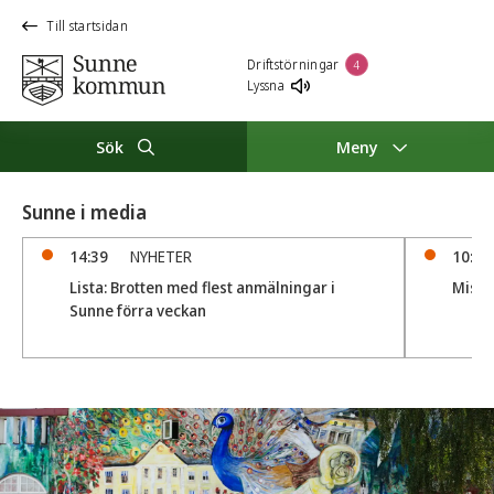
Till startsidan
Driftstörningar
4
Lyssna
Sök
Meny
Sunne i media
14:39
NYHETER
10:37
Lista: Brotten med flest anmälningar i
Misstä
Sunne förra veckan