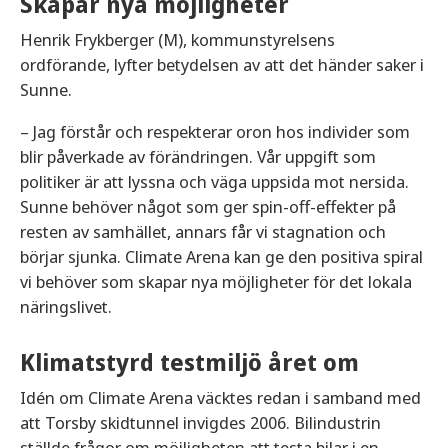
Skapar nya möjligheter
Henrik Frykberger (M), kommunstyrelsens
ordförande, lyfter betydelsen av att det händer saker i
Sunne.
– Jag förstår och respekterar oron hos individer som
blir påverkade av förändringen. Vår uppgift som
politiker är att lyssna och väga uppsida mot nersida.
Sunne behöver något som ger spin-off-effekter på
resten av samhället, annars får vi stagnation och
börjar sjunka. Climate Arena kan ge den positiva spiral
vi behöver som skapar nya möjligheter för det lokala
näringslivet.
Klimatstyrd testmiljö året om
Idén om Climate Arena väcktes redan i samband med
att Torsby skidtunnel invigdes 2006. Bilindustrin
ställde frågor om möjligheten att testa bilar i en