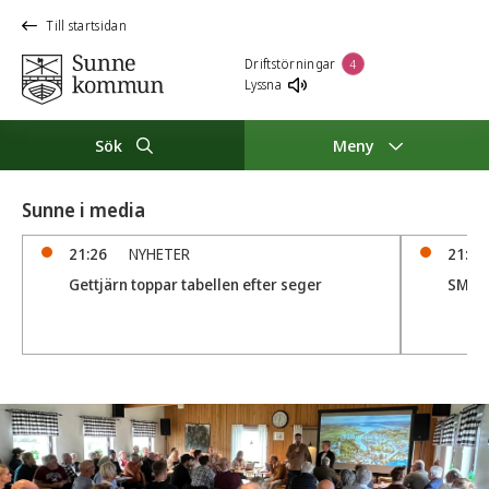
Till startsidan
Driftstörningar
4
Lyssna
Sök
Meny
Sunne i media
21:26
NYHETER
21:05
Gettjärn toppar tabellen efter seger
SM D