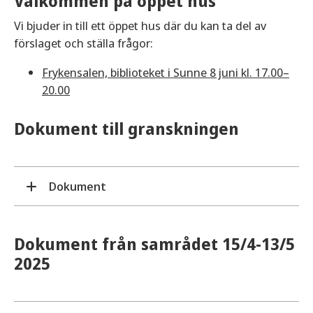
Välkommen på öppet hus
Vi bjuder in till ett öppet hus där du kan ta del av
förslaget och ställa frågor:
Frykensalen, biblioteket i Sunne 8 juni kl. 17.00–
20.00
Dokument till granskningen
Dokument
Granskningshandlingar
Dokument från samrådet 15/4-13/5
Planbeskrivning
Plankarta
2025
Miljökonsekvensbeskrivning
Samrådsredogörelse
Bilaga till samrådsredogörelse,