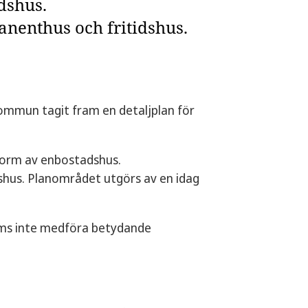
dshus.
nenthus och fritidshus.
kommun tagit fram en detaljplan för
 form av enbostadshus.
hus. Planområdet utgörs av en idag
.
öms inte medföra betydande