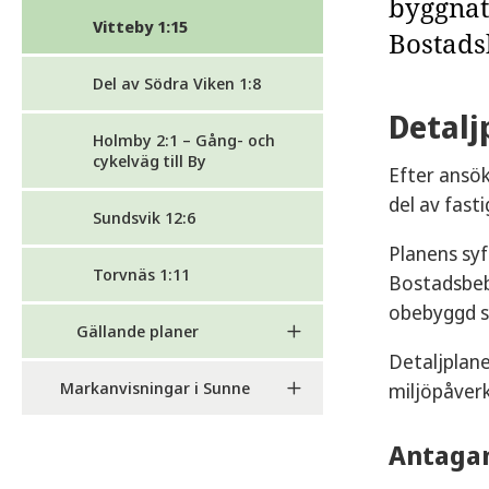
byggnat
Vitteby 1:15
Bostads
Del av Södra Viken 1:8
Detalj
Holmby 2:1 – Gång- och
cykelväg till By
Efter ansök
del av fast
Sundsvik 12:6
Planens syf
Torvnäs 1:11
Bostadsbeb
obebyggd s
Gällande planer
Detaljplan
Markanvisningar i Sunne
miljöpåver
Antagan