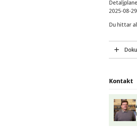
Detaljplane
2025-08-29
Du hittar a
Dok
Plan
Kontakt
Utre
E-po