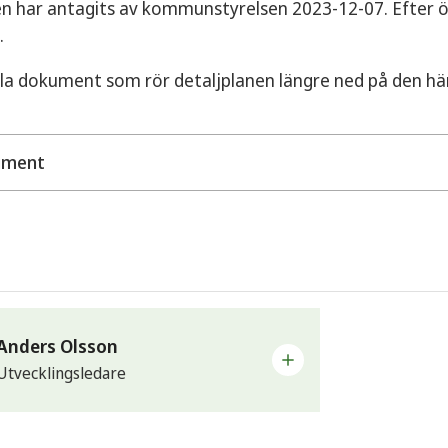
n har antagits av kommunstyrelsen 2023-12-07. Efter ö
.
lla dokument som rör detaljplanen längre ned på den här
ument
förslag, antagandehandlingar
Plankarta, Vitteby 1:15
Planbeskrivning, Vitteby 1:15
dningar
Anders Olsson
Utvecklingsledare
Exploateringsavtal - ny version
Samrådsredogörelse
st
Undersökning av betydande miljöpåverkan