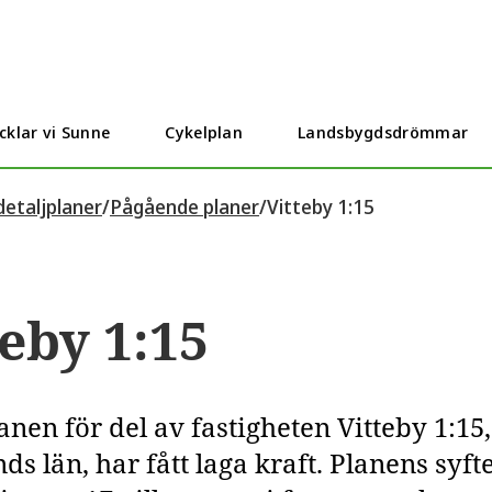
cklar vi Sunne
Cykelplan
Landsbygdsdrömmar
etaljplaner
/
Pågående planer
/
Vitteby 1:15
teby 1:15
lanen för del av fastigheten Vitteby 1:
s län, har fått laga kraft. Planens syfte