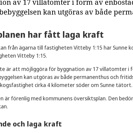
ion av 17 villatomter i form av enbosta
bebyggelsen kan utgöras av både perma
planen har fått laga kraft
an från ägarna till fastigheten Vitteby 1:15 har Sunne 
igheten Vitteby 1:15.
te är att möjliggöra för byggnation av 17 villatomter i
yggelsen kan utgöras av både permanenthus och fritids
kogsfastighet cirka 4 kilometer söder om Sunne tätort
en är förenlig med kommunens översiktsplan. Den bed
kan.
de och laga kraft