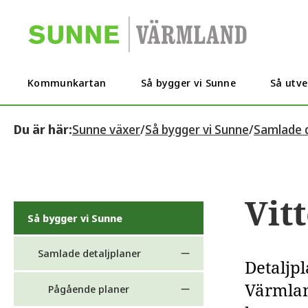
Kommunkartan
Så bygger vi Sunne
Så utve
Du är här:
Sunne växer
/
Så bygger vi Sunne
/
Samlade d
Vit
Så bygger vi Sunne
Samlade detaljplaner
Detaljp
Värmland
Pågående planer