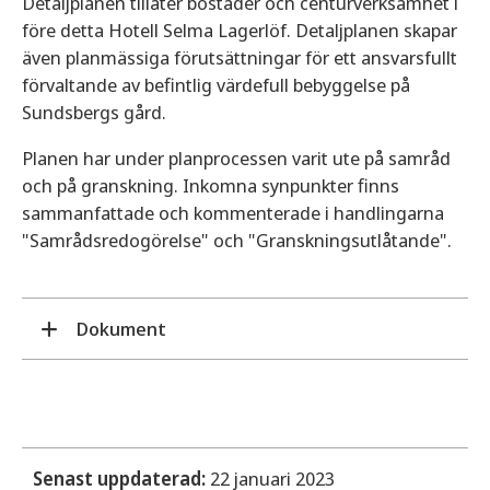
Detaljplanen tillåter bostäder och centurverksamhet i
före detta Hotell Selma Lagerlöf. Detaljplanen skapar
även planmässiga förutsättningar för ett ansvarsfullt
förvaltande av befintlig värdefull bebyggelse på
Sundsbergs gård.
Planen har under planprocessen varit ute på samråd
och på granskning. Inkomna synpunkter finns
sammanfattade och kommenterade i handlingarna
"Samrådsredogörelse" och "Granskningsutlåtande".
Dokument
Planhandlingar
Plankarta
Planbeskrivning
Samrådsredogörelse
Senast uppdaterad:
22 januari 2023