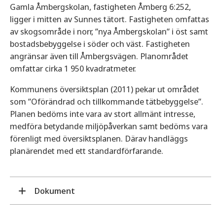
Gamla Åmbergskolan, fastigheten Åmberg 6:252,
ligger i mitten av Sunnes tätort. Fastigheten omfattas
av skogsområde i norr, ”nya Åmbergskolan” i öst samt
bostadsbebyggelse i söder och väst. Fastigheten
angränsar även till Åmbergsvägen. Planområdet
omfattar cirka 1 950 kvadratmeter.
Kommunens översiktsplan (2011) pekar ut området
som ”Oförändrad och tillkommande tätbebyggelse”.
Planen bedöms inte vara av stort allmänt intresse,
medföra betydande miljöpåverkan samt bedöms vara
förenligt med översiktsplanen. Därav handläggs
planärendet med ett standardförfarande.
Dokument
Plankarta gamla Åmbergsskolan