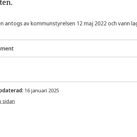
ten.
en antogs av kommunstyrelsen 12 maj 2022 och vann laga
ument
Lagakraftbevis Sundsvik 10:10
Karta och planbestämmelser för för parkeringsplats och i
2022-06-08
Planbeskrivning för parkering och infart. Sundsvik 10:10,
pdaterad:
16 januari 2025
m sidan