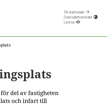
Till startsidan
Översätt/translate
Lyssna
splats
ingsplats
ör del av fastigheten
ts och infart till