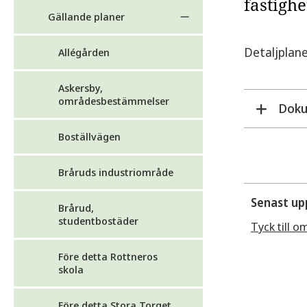
fastighe
Gällande planer
Detaljplan
Allégården
Askersby,
områdesbestämmelser
Dok
Boställvägen
Bråruds industriområde
Senast up
Brårud,
studentbostäder
Tyck till o
Före detta Rottneros
skola
Före detta Stora Torget