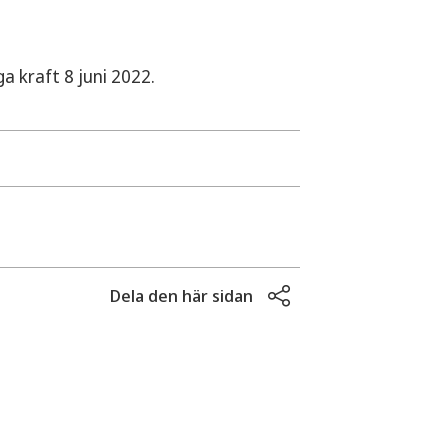
 kraft 8 juni 2022.
nfart till Sundsvik 10:10, laga kraft
 lagakraft
Dela den här sidan