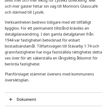
blivit mer och mer viktig för Lysviks utveckling. Mer
och mer gäster hittar sin väg till Mormors Glasscafé
och därmed till Lysvik.
Verksamheten bedrevs tidigare med ett tillfälligt
bygglov. För ett permanent tillstånd krävdes en
detaljplaneändring. I den gamla detaljplanen från
1944 var fastigheten betecknad för enbart
bostadsändamål. Tillfartsvägen till Stävarby 1:74 och
grannfastigheter har inga fastställda rättigheter, detta
ses över för att säkerställa en långsiktig åtkomst för
berörda fastigheter.
Planförslaget stämmer överens med kommunens
översiktsplan.
Dokument