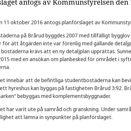
slaget antogs av Kommunstyrelsen den 
en 11 oktober 2016 antogs planförslaget av Kommunstyr
äderna på Brårud byggdes 2007 med tillfälligt bygglov t
 var för att åtgärden inte var förenlig med gällande deta
 bostäderna krävs att en ny detaljplan upprättas. Sunn
015 med en ansökan om planbesked för området i syft
erna.
et innebär att de befintliga studentbostäderna kan bev
 ett hyreshus kan byggas på fastigheten Brårud 3:92. Br
smarken" bebyggas med komplementsbyggnader.
et har varit ute på samråd och granskning. Under samrå
lighet att lämna in synpunkter på planförslaget.