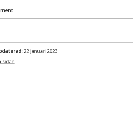
ument
Kommunstyrelsens beslut
Plankarta
Planbeskrivning
Granskningsutlåtande
pdaterad:
22 januari 2023
m sidan
edningar
Bullerberäkning