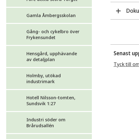
Dok
Gamla Åmbergsskolan
Gång- och cykelbro över
Frykensundet
Senast up
Hensgård, upphävande
av detaljplan
Tyck till o
Utr
Holmby, utökad
industrimark
Hotell Nilsson-tomten,
Sundsvik 1:27
Industri söder om
Brårudsallén