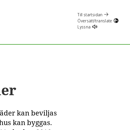
Till startsidan
Översätt/translate
Lyssna
der
täder kan beviljas
shus kan byggas.