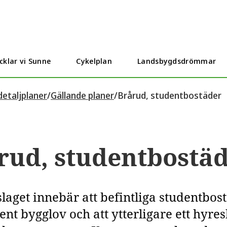
cklar vi Sunne
Cykelplan
Landsbygdsdrömmar
etaljplaner
/
Gällande planer
/
Brårud, studentbostäder
rud, studentbostä
laget innebär att befintliga studentbos
nt bygglov och att ytterligare ett hyre