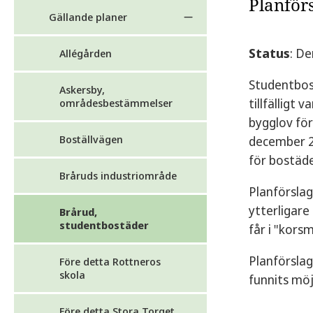
Planför
Gällande planer
Status
: D
Allégården
Studentbost
Askersby,
tillfälligt
områdesbestämmelser
bygglov för
Boställvägen
december 2
för bostäd
Bråruds industriområde
Planförslag
ytterligare
Brårud,
studentbostäder
får i "kor
Planförslag
Före detta Rottneros
skola
funnits möj
Före detta Stora Torget