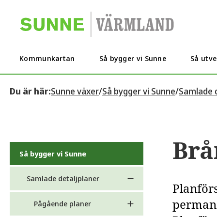
Kommunkartan
Så bygger vi Sunne
Så utve
Du är här:
Sunne växer
/
Så bygger vi Sunne
/
Samlade d
Brå
Så bygger vi Sunne
Samlade detaljplaner
Planförs
permane
Pågående planer