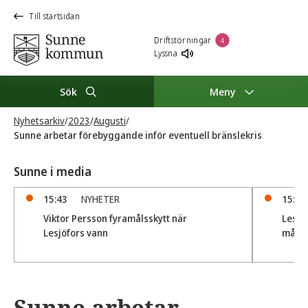
Till startsidan
Driftstörningar
4
Lyssna
Sök
Meny
Nyhetsarkiv
/
2023
/
Augusti
/
Sunne arbetar förebyggande inför eventuell bränslekris
Sunne i media
15:43
NYHETER
15:41
Viktor Persson fyramålsskytt när
Lesjö
Lesjöfors vann
målka
Sunne arbetar