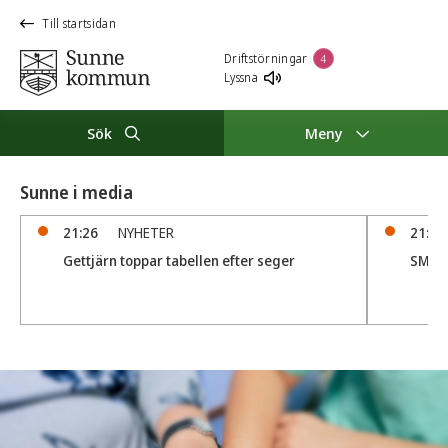
Till startsidan
Driftstörningar
4
Lyssna
Sök
Meny
Sunne i media
21:26
NYHETER
21:05
Gettjärn toppar tabellen efter seger
SM D