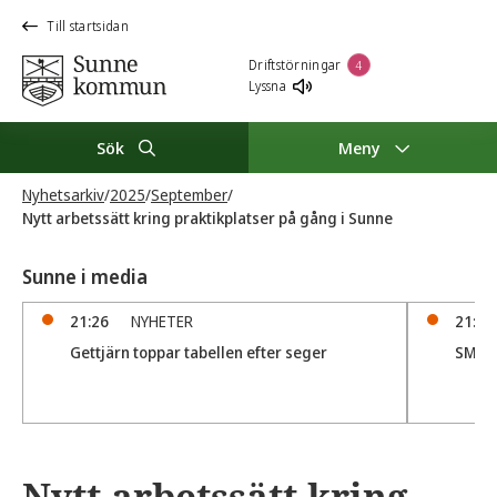
Till startsidan
Driftstörningar
4
Lyssna
Sök
Meny
Nyhetsarkiv
/
2025
/
September
/
Nytt arbetssätt kring praktikplatser på gång i Sunne
Sunne i media
21:26
NYHETER
21:05
Gettjärn toppar tabellen efter seger
SM D
Nytt arbetssätt kring