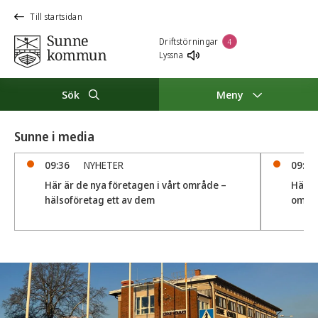
Till startsidan
Driftstörningar
4
Lyssna
Sök
Meny
Sunne i media
09:36
NYHETER
09:19
Här är de nya företagen i vårt område –
Här ä
hälsoföretag ett av dem
områ