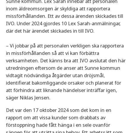
Sunne kommun. Lex Sarah innebär att personalen
inom äldreomsorgen är skyldiga att rapportera
missförhållanden. Ett av dessa ärenden skickades till
IVO. Under 2024 gjordes 10 Lex Sarah-anmälningar,
där det här ärendet skickades in till IVO.
– Vi jobbar på att personalen verkligen ska rapportera
in missförhållanden så att vi kan förbättra
verksamheten. Det känns bra att IVO avslutat den här
utredningen eftersom de anser att Sunne kommun
vidtagit nödvändiga åtgärder utan dröjsmål,
identifierat bakomliggande orsaker och planerat för
att förhindra att liknande händelser inträffar igen,
säger Niklas Jensen.
Det var den 17 oktober 2024 som det kom in en
rapport om att vissa kunder som drabbats av
förstoppning hade fått hänga i en sele ovanför
sängen för att uträtta sina behov. Ett arbetssätt som