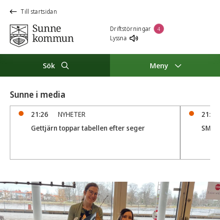
Till startsidan
Driftstörningar
4
Lyssna
Sök
Meny
Sunne i media
21:26
NYHETER
21:05
Gettjärn toppar tabellen efter seger
SM D