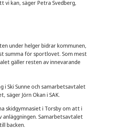
ätt vi kan, säger Petra Svedberg,
heten under helger bidrar kommunen,
st summa för sportlovet. Som mest
let gäller resten av innevarande
ng i Ski Sunne och samarbetsavtalet
, säger Jörn Okan i SAK.
a skidgymnasiet i Torsby om att i
 av anläggningen. Samarbetsavtalet
ill backen.