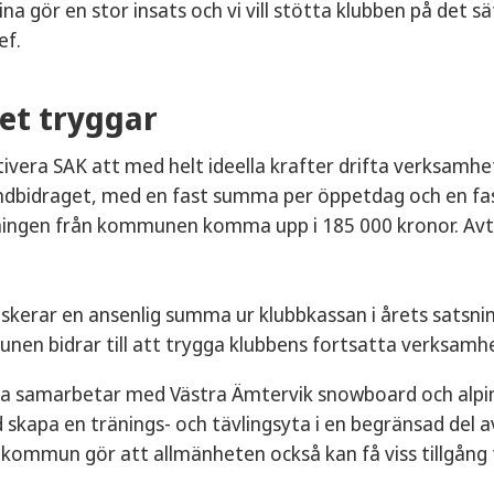
ina gör en stor insats och vi vill stötta klubben på det s
f.
et tryggar
ivera SAK att med helt ideella krafter drifta verksam
ndbidraget, med en fast summa per öppetdag och en fa
ningen från kommunen komma upp i 185 000 kronor. Avta
iskerar en ansenlig summa ur klubbkassan i årets satsni
n bidrar till att trygga klubbens fortsatta verksamhet
na samarbetar med Västra Ämtervik snowboard och alpin
 skapa en tränings- och tävlingsyta i en begränsad del
ommun gör att allmänheten också kan få viss tillgång t