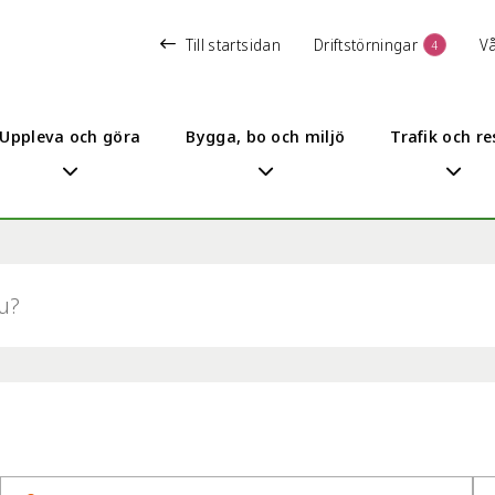
Till startsidan
Driftstörningar
V
4
Uppleva och göra
Bygga, bo och miljö
Trafik och re