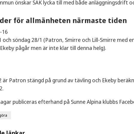
mmun önskar SAK lycka till med både anläggningsdrift o
der för allmänheten närmaste tiden
0-16
 och söndag 28/1 (Patron, Smirre och Lill-Smirre med en
 Ekeby pågår men är inte klar till denna helg).
 är Patron stängd på grund av tävling och Ekeby beräk
2.
agar publiceras efterhand på Sunne Alpina klubbs Facebo
göra
de länkar