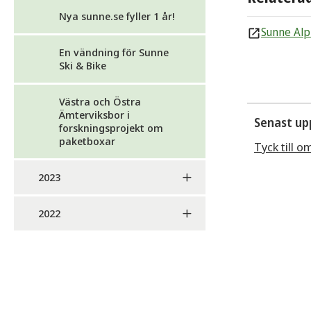
Nya sunne.se fyller 1 år!
Sunne Alp
En vändning för Sunne
Ski & Bike
Västra och Östra
Ämterviksbor i
Senast up
forskningsprojekt om
paketboxar
Tyck till o
2023
2022