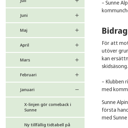
Juli
– Sunne Alp
kommunche
Juni
Bidrag
Maj
För att mot
April
utöver gru
kan ersätt
Mars
skidsäsong.
Februari
– Klubben r
med kommune
Januari
Sunne Alpi
X-linjen gör comeback i
första hand
Sunne
med Sunne k
Ny tillfällig tidtabell på