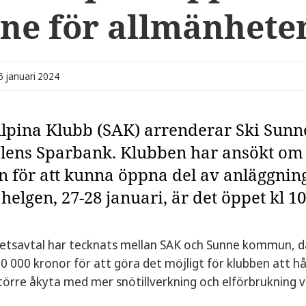
ne för allmänhete
6 januari 2024
lpina Klubb (SAK) arrenderar Ski Sunne 
lens Sparbank. Klubben har ansökt om 
för att kunna öppna del av anläggning
 helgen, 27-28 januari, är det öppet kl 10
etsavtal har tecknats mellan SAK och Sunne kommun, dä
 50 000 kronor för att göra det möjligt för klubben att h
törre åkyta med mer snötillverkning och elförbrukning v