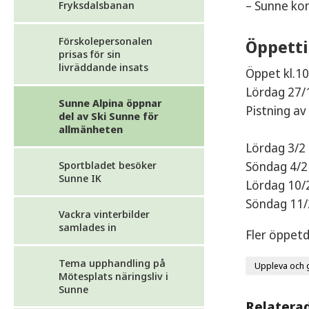
– Sunne ko
Fryksdalsbanan
Förskolepersonalen
Öppetti
prisas för sin
livräddande insats
Öppet kl.1
Lördag 27/1
Sunne Alpina öppnar
Pistning av
del av Ski Sunne för
allmänheten
Lördag 3/2
Söndag 4/2
Sportbladet besöker
Sunne IK
Lördag 10/2
Söndag 11/
Vackra vinterbilder
samlades in
Fler öppetd
Tema upphandling på
Uppleva och 
Mötesplats näringsliv i
Sunne
Relatera