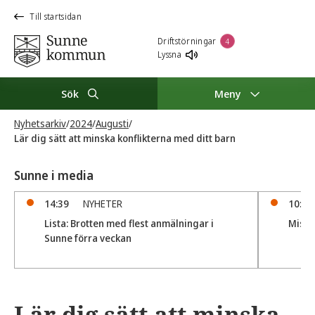
Till startsidan
Driftstörningar
4
Lyssna
Sök
Meny
Nyhetsarkiv
/
2024
/
Augusti
/
Lär dig sätt att minska konflikterna med ditt barn
Sunne i media
14:39
NYHETER
10:37
Lista: Brotten med flest anmälningar i
Misstä
Sunne förra veckan
Lär dig sätt att minska