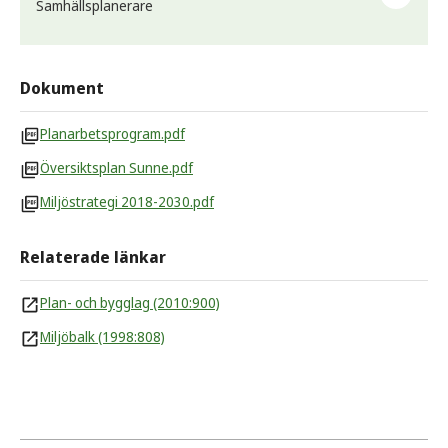
Samhällsplanerare
Telefon
0565-162 45
E-post
Arbetsplats
mikael.p.persson@sunne.se
Dokument
Samhällsbyggnad
Telefon
Planarbetsprogram.pdf
Postadress
0565-161 93
Översiktsplan Sunne.pdf
1. Samhällsbyggnad, 686 80 Sunne
Arbetsplats
Miljöstrategi 2018-2030.pdf
Offentlig miljö
Relaterade länkar
Plan- och bygglag (2010:900)
Miljöbalk (1998:808)