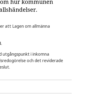
on om hur kommunen
allshändelser.
fter att Lagen om allmänna
4.
d utgångspunkt i inkomna
sredogörelse och det reviderade
eslut.
4-2034