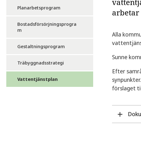
vattent
Planarbetsprogram
arbetar 
Bostadsförsörjningsprogra
m
Alla kommun
vattentjän
Gestaltningsprogram
Sunne komm
Träbyggnadsstrategi
Efter samr
Vattentjänstplan
synpunkter
förslaget t
Dok