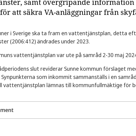
jänster, samt övergripande informati
för att säkra VA-anläggningar från skyf
er i Sverige ska ta fram en vattentjänstplan, detta e
ster (2006:412) ändrades under 2023.
uns vattentjänstplan var ute på samråd 2-30 maj 202
ådperiodens slut reviderar Sunne kommun förslaget me
. Synpunkterna som inkommit sammanställs i en samråd
ill vattentjänstplan lämnas till kommunfullmäktige för b
ument
Miljöbedömning av Vattentjänstplanen
Samrådshandling, vattentjänstplan Sunne kommun 202