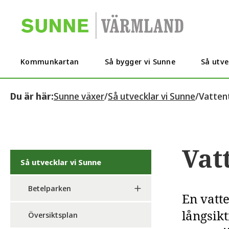
Kommunkartan
Så bygger vi Sunne
Så utve
Du är här:
Sunne växer
/
Så utvecklar vi Sunne
/
Vatten
Vat
Så utvecklar vi Sunne
Betelparken
En vatt
långsikt
Översiktsplan