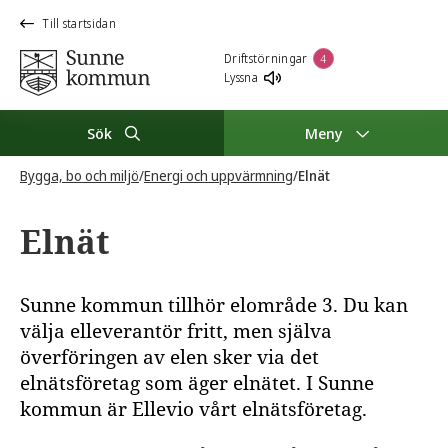
Till startsidan
Driftstörningar
4
Lyssna
Sök
Meny
Bygga, bo och miljö
/
Energi och uppvärmning
/
Elnät
Elnät
Sunne kommun tillhör elområde 3. Du kan
välja elleverantör fritt, men själva
överföringen av elen sker via det
elnätsföretag som äger elnätet. I Sunne
kommun är Ellevio vårt elnätsföretag.