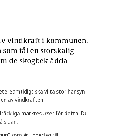
av vindkraft i kommunen.
 som tål en storskalig
 om de skogbeklädda
te. Samtidigt ska vi ta stor hänsyn
gen av vindkraften.
llräckliga markresurser för detta. Du
å sidan.
n” som är underlag till