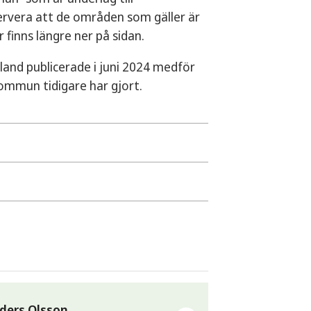
servera att de områden som gäller är
finns längre ner på sidan.
land publicerade i juni 2024 medför
ommun tidigare har gjort.
kommuninvånare och andra berörda
l lagar, varav miljöbalken (MB) och
skapsanalys (bilaga 1 i Vindkraft i
r vägledande vid bedömningen.
vå visa landskapets värden, karaktär
digheten måste ta hänsyn till
m tål en storskalig
skogbeklädda höjderna runt
 passar in. Dessa miljöer ligger
ders Olsson