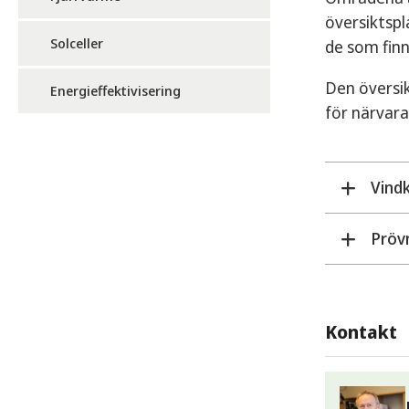
översiktspl
Solceller
de som finn
Den översik
Energieffektivisering
för närvara
Vind
Prövn
Vi h
arbe
För a
Kommu
plan
Kontakt
Sunne
Komm
och t
komm
vind
dalgå