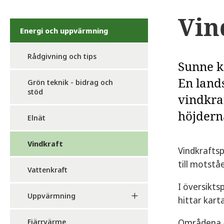
Vin
Energi och uppvärmning
Rådgivning och tips
Sunne k
En land
Grön teknik - bidrag och
stöd
vindkra
höjdern
Elnät
Vindkraft
Vindkraftsp
till motstå
Vattenkraft
I översikts
Uppvärmning
hittar kart
Fjärrvärme
Områdena ä