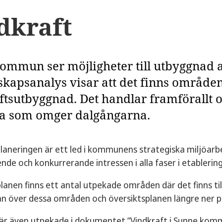
dkraft
ommun ser möjligheter till utbyggnad 
skapsanalys visar att det finns områden
ftsutbyggnad. Det handlar framförallt
a som omger dalgångarna.
laneringen är ett led i kommunens strategiska miljöarbe
ende och konkurrerande intressen i alla faser i etablerin
planen finns ett antal utpekade områden där det finns ti
an över dessa områden och översiktsplanen längre ner p
r även utpekade i dokumentet ”Vindkraft i Sunne kommu