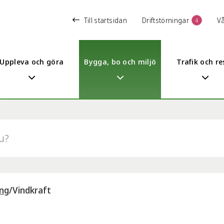
Till startsidan
Driftstörningar
V
4
Uppleva och göra
Bygga, bo och miljö
Trafik och re
ing
/
Vindkraft