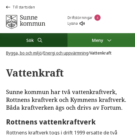
Till startsidan
Driftstörningar
4
Lyssna
Sök
Meny
Bygga, bo och miljö
/
Energi och uppvärmning
/
Vattenkraft
Vattenkraft
Sunne kommun har två vattenkraftverk,
Rottnens kraftverk och Kymmens kraftverk.
Båda kraftverken ägs och drivs av Fortum.
Rottnens vattenkraftverk
Rottnens kraftverk togs i drift 1999 ersatte de två