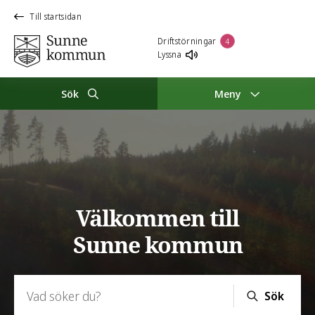
Till startsidan
Driftstörningar
4
Lyssna
Sök
Meny
Sunne kommun
Välkommen till
Sunne kommun
Sök:
Sök