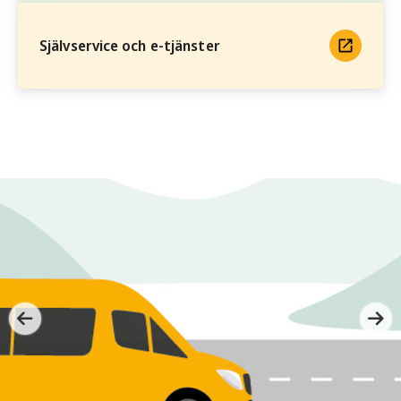
Självservice och e-tjänster
/kommun/nyhetsarkiv/2026/juni/ak-dit-du-vill-i-sunne-med-