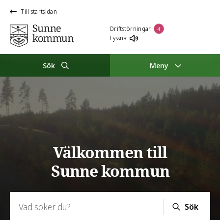
Till startsidan
Driftstörningar
4
Lyssna
Sök
Meny
Sunne kommun
Välkommen till
Sunne kommun
Sök:
Sök