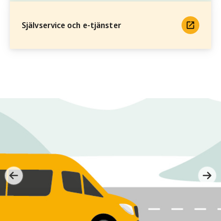
Självservice och e-tjänster
/kommun/nyhetsarkiv/2026/juni/ak-dit-du-vill-i-sunne-med-