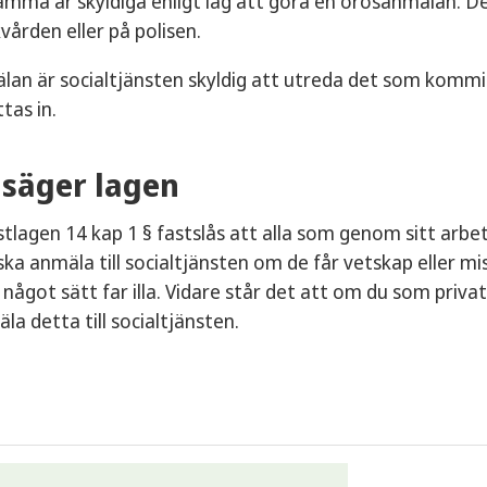
mma är skyldiga enligt lag att göra en orosanmälan. De
kvården eller på polisen.
lan är socialtjänsten skyldig att utreda det som komm
tas in.
 säger lagen
nstlagen 14 kap 1 § fastslås att alla som genom sitt ar
a anmäla till socialtjänsten om de får vetskap eller mi
något sätt far illa. Vidare står det att om du som pri
la detta till socialtjänsten.