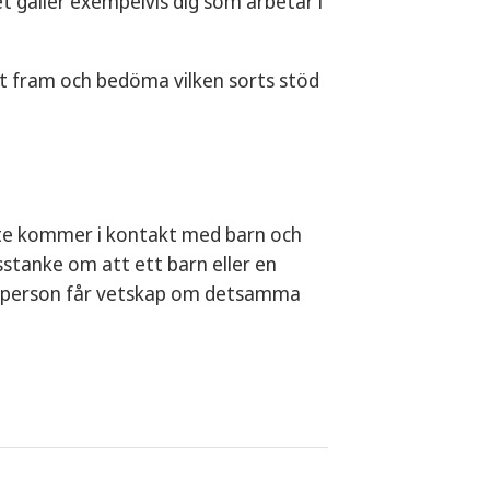
t gäller exempelvis dig som arbetar i
it fram och bedöma vilken sorts stöd
bete kommer i kontakt med barn och
sstanke om att ett barn eller en
vatperson får vetskap om detsamma