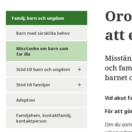
Oro
Familj, barn och ungdom
att 
Barn med särskilda behov
Misstanke om barn som
far illa
Misstänk
och fami
Stöd till barn och ungdom
barnet 
Stöd till familjen
Vid akut fa
Adoption
För att gö
Familjehem, kontaktfamilj,
kontaktperson
Om du som p