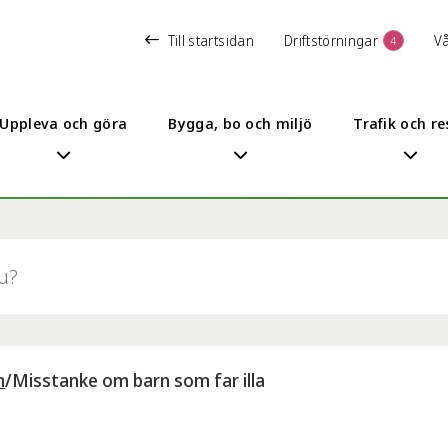
Till startsidan
Driftstörningar
V
4
Uppleva och göra
Bygga, bo och miljö
Trafik och re
m
/
Misstanke om barn som far illa