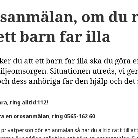
sanmälan, om du 
ett barn far illa
er du att ett barn far illa ska du göra 
ljeomsorgen. Situationen utreds, vi ger 
och dess anhöriga får den hjälp och det
ra, ring alltid 112!
ra en orosanmälan, ring 0565-162 60
rivatperson gör en anmälan så har du alltid rätt till at