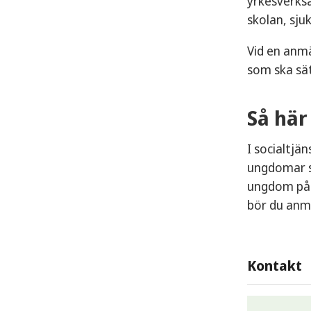
yrkesverksa
skolan, sju
Vid en anmä
som ska sät
Så här
I socialtjä
ungdomar sk
ungdom på 
bör du anmä
Kontakt