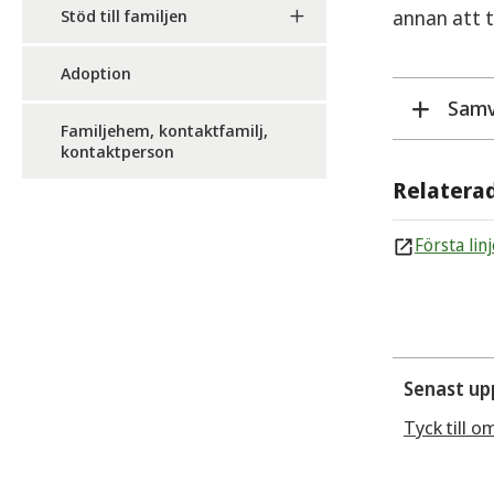
Stöd till familjen
annan att 
Adoption
Samv
Familjehem, kontaktfamilj,
kontaktperson
Förs
Relatera
och 
Först
Första li
Senast up
Tyck till o