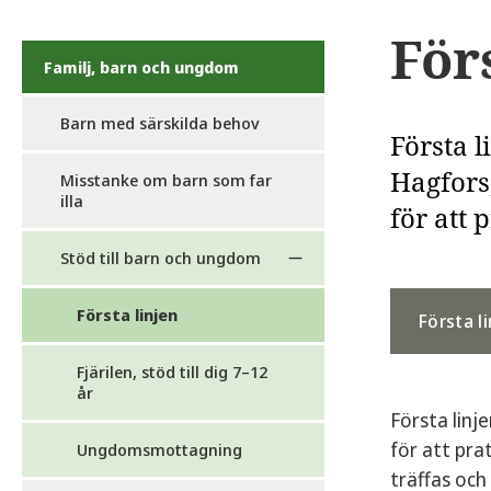
För
Familj, barn och ungdom
Barn med särskilda behov
Första 
Hagfors
Misstanke om barn som far
illa
för att 
Stöd till barn och ungdom
Första linjen
Första l
Fjärilen, stöd till dig 7–12
år
Första linj
för att pra
Ungdomsmottagning
träffas och