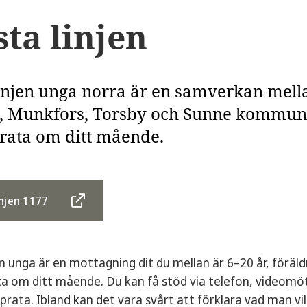
sta linjen
linjen unga norra är en samverkan mel
, Munkfors, Torsby och Sunne kommun. H
prata om ditt mående.
injen 1177
en unga är en mottagning dit du mellan är 6–20 år, föräl
ta om ditt mående. Du kan få stöd via telefon, videomöt
 prata. Ibland kan det vara svårt att förklara vad man vi