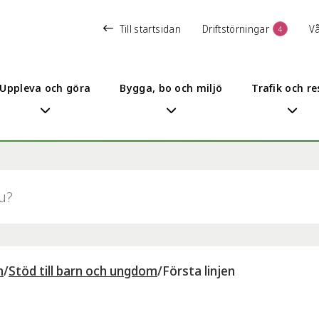
Till startsidan
Driftstörningar
V
4
Uppleva och göra
Bygga, bo och miljö
Trafik och re
m
/
Stöd till barn och ungdom
/
Första linjen