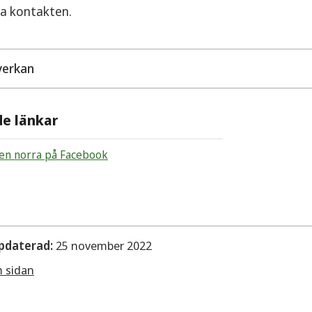
ta kontakten.
erkan
ta linjen unga norra är en samverkan mellan Region Vär
de länkar
Sunne kommun. Mottagningen vänder sig till boende oc
a linjen unga norra arbetar med råd, stöd och behandlin
njen norra på Facebook
pdaterad:
25 november 2022
m sidan