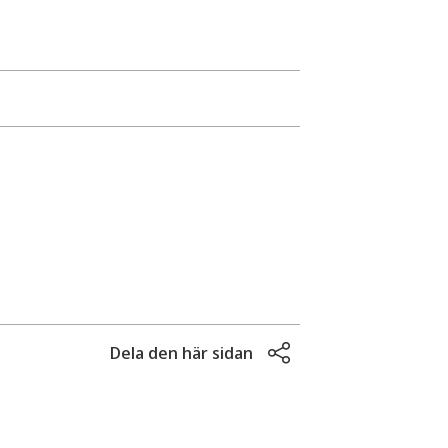
mland och Hagfors, Munkfors, Torsby
h studerande i dessa kommuner.
g.
Dela den här sidan