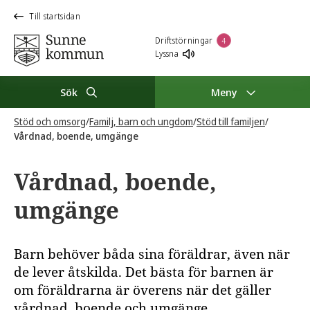
Till startsidan
Driftstörningar
4
Lyssna
Sök
Meny
Stöd och omsorg
/
Familj, barn och ungdom
/
Stöd till familjen
/
Vårdnad, boende, umgänge
Vårdnad, boende,
umgänge
Barn behöver båda sina föräldrar, även när
de lever åtskilda. Det bästa för barnen är
om föräldrarna är överens när det gäller
vårdnad, boende och umgänge.