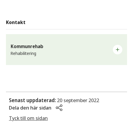
Kontakt
Kommunrehab
Rehabilitering
Erbjuder stöd så som styrke- och balansträning samt
förskrivning av hjälpmedel.
Telefon
0565-163 42
Senast uppdaterad:
20 september 2022
Telefontid vardagar klockan 08.00–10.00
Dela den här sidan
Besöksadress
Tyck till om sidan
Walter Hedlunds väg 1, Sunne